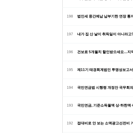
198
법인세 중간예납 납부기한 연장 통
197
내가 집 산 날이 취득일이 아니라고
196
건보료 5개월치 할인받으세요…지역
195
제11기 태경회계법인 투명성보고
194
국민연금법 시행령 개정안 국무회의 의결
193
국민연금, 기준소득월액 상·하한액 
192
접대비로 안 보는 소액광고선전비 