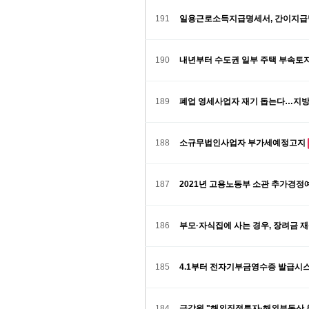
191
일용근로소득지급명세서, 간이지급
190
내년부터 수도권 일부 주택 부속토
189
폐업 영세사업자 재기 돕는다…지방세
188
소규무법인사업자 부가세예정고지
187
2021년 고용노동부 소관 추가경
186
부모·자식집에 사는 경우, 장려금 
185
4.1부터 전자기부금영수증 발급시
184
금감원 "해외직접투자·해외부동산 