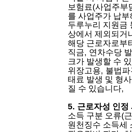
(
보험료
사업주부담
를 사업주가 납부
두루누리 지원금 
상에서 제외되거나
해당 근로자로부터
,
직금
연차수당 발
크가 발생할 수 
,
위장고용
불법파
태료 발생 및 형
,
질 수 있습니다
5.
근로자성 인정
(
소득 구분 오류
근
원천징수 소득세 