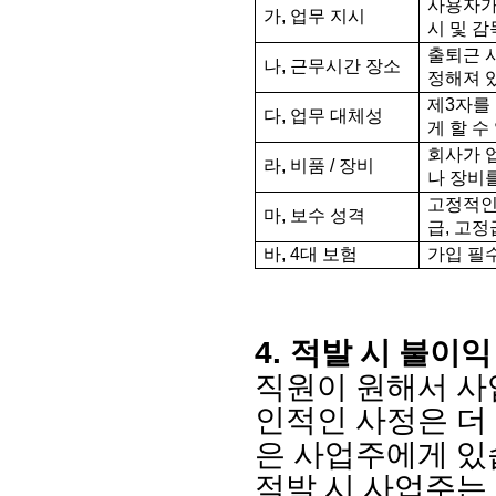
사용자가
가
,
업무 지시
시 및 감
출퇴근 
나
,
근무시간 장소
정해져 
제
3
자를
다
,
업무 대체성
게 할 수
회사가 
라
,
비품
/
장비
나 장비
고정적인
마
,
보수 성격
급
,
고정
바
, 4
대 보험
가입 필
4.
적발 시 불이익
직원이 원해서 
인적인 사정은 더 
은 사업주에게 
적발 시 사업주는