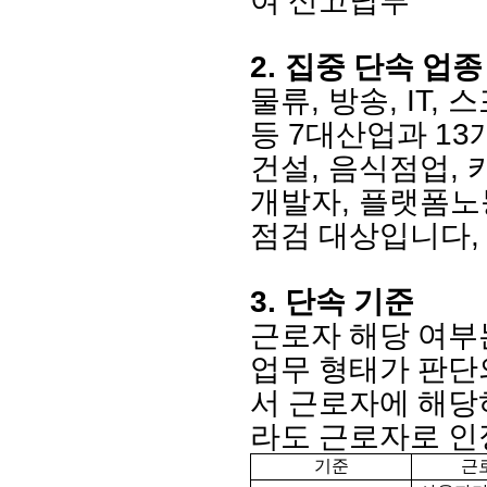
여 신고납부
2.
집중 단속 업종
,
, IT,
물류
방송
스
7
13
등
대산업과
,
,
건설
음식점업
,
개발자
플랫폼노
,
점검 대상입니다
3.
단속 기준
근로자 해당 여부
업무 형태가 판단
서 근로자에 해당
라도 근로자로 인
기준
근