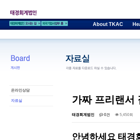
About TKAC
He
온라인상담
가짜 프리랜서
자료실
태경회계법인
0건
5,450회
안녕하세요 태경