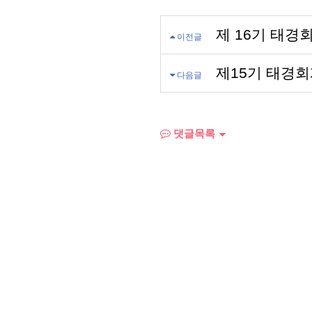
제 16기 태
이전글
제15기 태경
다음글
댓글목록