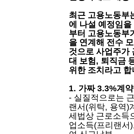
최근 고용노동부
에 나설 예정임
부터 고용노동부가
을 연계해 전수 
것으로 사업주가
,
대 보험
퇴직금 
위한 조치라고 합
1.
3.3%
가짜
계약
-
실질적으로는 
(
,
)
랜서
위탁
용역
세법상 근로소득으
(
)
업소득
프리랜서