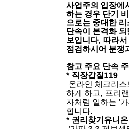
사업주의 입장에
하는 경우 단기 
으로는 중대한 리
단속이 본격화 되
,
보입니다
따라서
점검하시어 분쟁
참고 주요 단속 
*
119
직장갑질
온라인 체크리스
,
하게 하고
프리랜
'
자처럼 일하는
가
.
합니다
*
권리찾기유니온
'
3.3
가짜
제보센