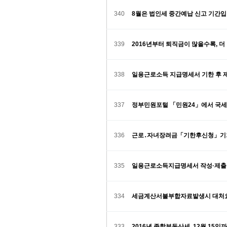
340
8월은 법인세 중간예납 신고 기간입
339
2016년부터 퇴직금이 많을수록, 
338
일용근로소득 지급명세서 기한 후 
337
정부민원포털 「민원24」에서 국세
336
근로․자녀장려금「기한후신청」기
335
일용근로소득지급명세서 작성·제출
334
세금계산서불부합자료발생시 대처
333
2016년 종합부동산세, 12월 15