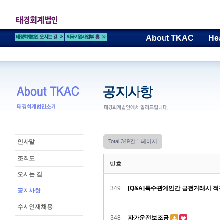
About TKAC
He
인사말
Total 349건
1 페이지
조직도
번호
오시는 길
349
[Q&A]특수관계인간 금전거래시 적
공지사항
수시인재채용
348
자가운전보조금