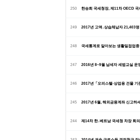
250
한승희 국세청장, 제11차 OECD
249
2017년 고액․상습체납자 21,403
248
국세통계로 알아보는 생활밀접업종
247
2016년 8~9월 납세자 세법교실 
246
2017년「오피스텔·상업용 건물 
245
2017년 6월, 해외금융계좌 신고하
244
제14차 한․베트남 국세청 차장 회
243
2014년 귀속 근로소득 경정청구 