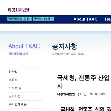
About TKAC
He
인사말
국세청, 전통주 산업
조직도
시
오시는 길
태경회계법인
0건
10,228회
공지사항
수시인재채용