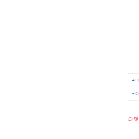
이
다
댓