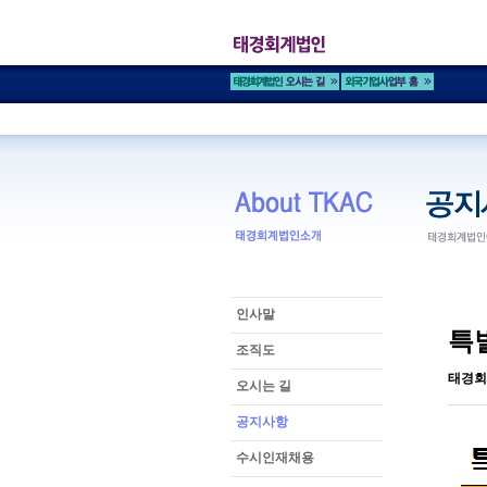
인사말
특
조직도
태경회
오시는 길
공지사항
수시인재채용