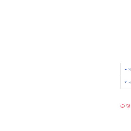
이
다
댓