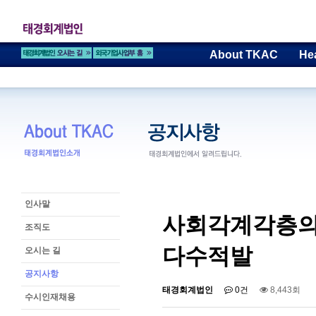
About TKAC
He
인사말
사회각계각층의
조직도
다수적발
오시는 길
공지사항
태경회계법인
0건
8,443회
수시인재채용