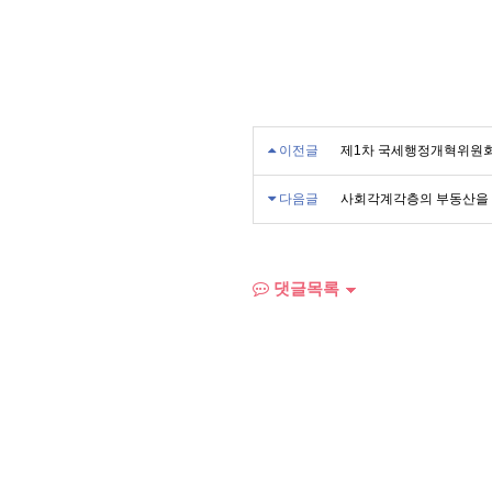
이전글
제1차 국세행정개혁위원회
다음글
사회각계각층의 부동산을 
댓글목록