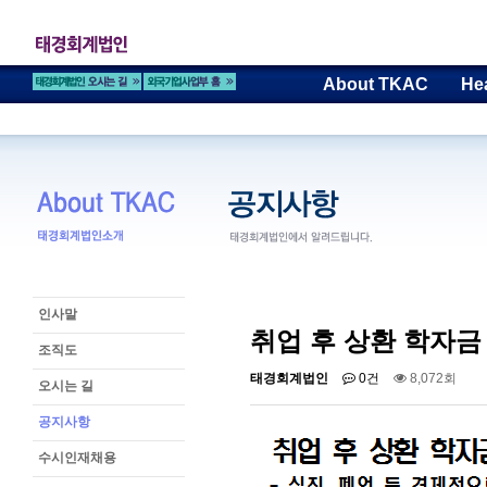
About TKAC
He
인사말
취업 후 상환 학자금
조직도
태경회계법인
0건
8,072회
오시는 길
공지사항
수시인재채용