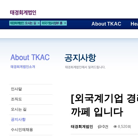
About TKAC
He
인사말
[외국계기업 경
조직도
까페 입니다
오시는 길
공지사항
태경회계법인
0건
8,520회
수시인재채용