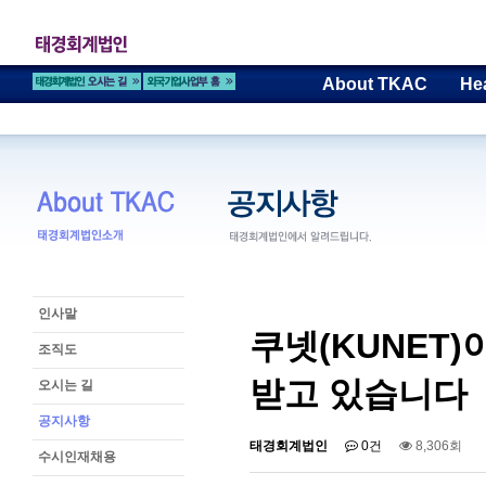
About TKAC
He
인사말
쿠넷(KUNET
조직도
받고 있습니다
오시는 길
공지사항
태경회계법인
0건
8,306회
수시인재채용