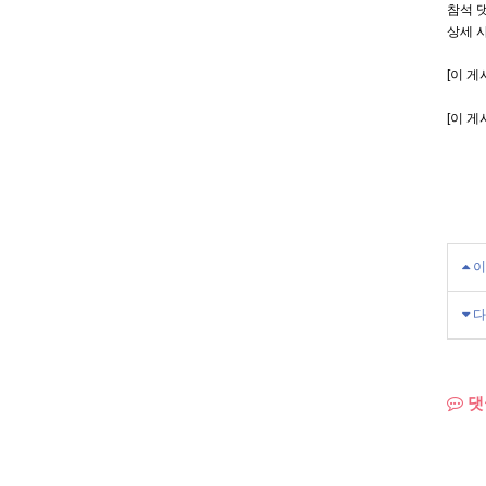
참석 
상세 사
[이 게
[이 게
이
다
댓