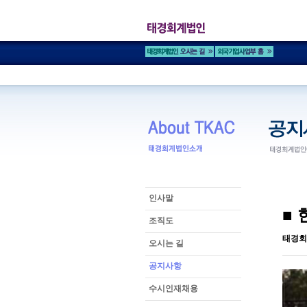
인사말
■ 
조직도
태경회
오시는 길
공지사항
수시인재채용