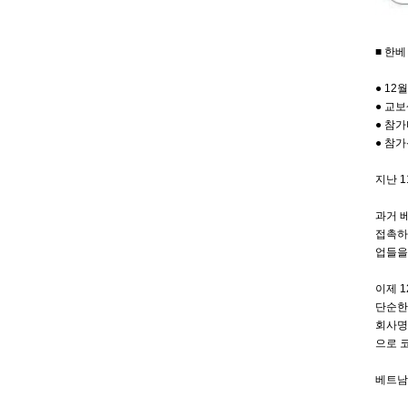
■ 한베
● 12
● 교보
● 참가
● 참가
지난 
과거 
접촉하
업들을
이제 
단순한
회사명
으로 
베트남