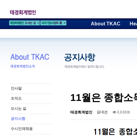
About TKAC
He
인사말
11월은 종합소
조직도
오시는 길
태경회계법인
0건
6,638회
공지사항
수시인재채용