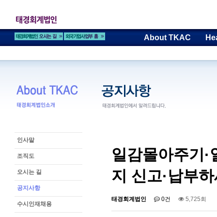
About TKAC
He
인사말
일감몰아주기·일
조직도
지 신고·납부
오시는 길
공지사항
태경회계법인
0건
5,725회
수시인재채용