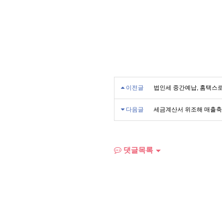
이전글
법인세 중간예납, 홈택스
다음글
세금계산서 위조해 매출축
댓글목록