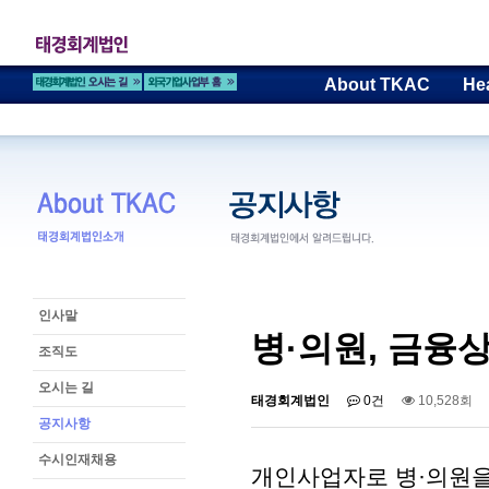
About TKAC
He
인사말
병·의원, 금융
조직도
오시는 길
태경회계법인
0건
10,528회
공지사항
수시인재채용
개인사업자로 병·의원