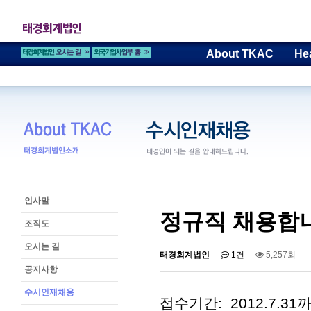
About TKAC
He
인사말
정규직 채용합
조직도
오시는 길
태경회계법인
1건
5,257회
공지사항
수시인재채용
접수기간: 2012.7.31